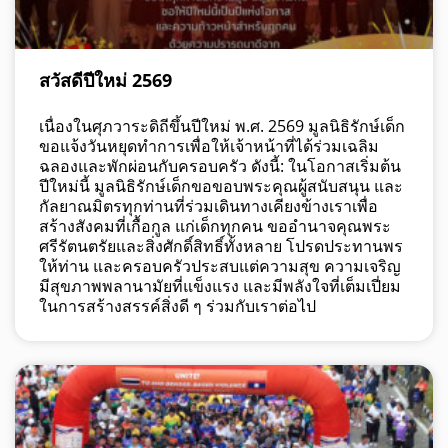
สวัสดีปีใหม่ 2569
เนื่องในศุภวาระดิถีขึ้นปีใหม่ พ.ศ. 2569 มูลนิธิรักษ์เด็ก
ขอแจ้งวันหยุดทำการเพื่อให้เจ้าหน้าที่ได้ร่วมเฉลิม
ฉลองและพักผ่อนกับครอบครัว ดังนี้: ในโอกาสเริ่มต้น
ปีใหม่นี้ มูลนิธิรักษ์เด็กขอขอบพระคุณผู้สนับสนุน และ
กัลยาณมิตรทุกท่านที่ร่วมเดินทางเคียงข้างเราเพื่อ
สร้างสังคมที่เกื้อกูล แก่เด็กทุกคน ขออำนาจคุณพระ
ศรีรัตนตรัยและสิ่งศักดิ์สิทธิ์ทั้งหลาย โปรดประทานพร
ให้ท่าน และครอบครัวประสบแต่ความสุข ความเจริญ
มีสุขภาพพลานามัยที่แข็งแรง และมีพลังใจที่เต็มเปี่ยม
ในการสร้างสรรค์สิ่งดี ๆ ร่วมกับเราต่อไป