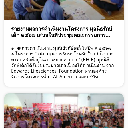
รายงานผลการดำเนินงานโครงการ มูลนิธฺรักษ์
เด็ก ๒๕๖๗ เสนอในที่ประชุมคณะกรรมการ
สามัญ
๑ ผลการดา เนินงาน มูลนิธิรกัษ์เดก็ ในปีพ.ศ.๒๕๖๗
๑.โครงการ “สนับสนุนการรักษาโรคหัวใจแก่เด็กและ
ครอบครัวที่อยู่ในภาวะยากล าบาก” (PFCP) มูลนิธิ
รักษ์เด็กได้รับงบประมาณต่อเนื่ องให้ด าเนินงาน จาก
Edwards Lifesciences Foundation ผ่านองค์กร
จัดการโครงการชื่อ CAF America และบริษัท