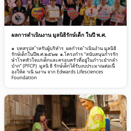
ผลการดำเนินงาน มูลนิธิรักษ์เด็ก ในปี พ.ศ.
๑ บทสรุปส ำหรับผู้บริหำร ผลกำรด ำเนินงำน มูลนิธิ
รักษ์เด็กในปีพ.ศ.๒๕๖๗ ๑.โครงกำร “สนับสนุนกำรรัก
ษำโรคหัวใจแก่เด็กและครอบครัวที่อยู่ในภำวะยำกลำ
บำก” (PFCP) มูลนิ ธิ รักษ์เด็กได้รับงบประมาณต่อเนื่
องให้ด าเนิ นงาน จาก Edwards Lifesciences
Foundation