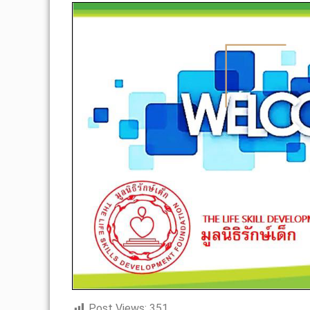
Post Views:
351