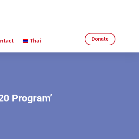
Donate
ntact
Thai
20 Program’