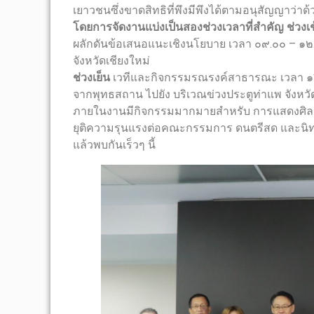
เยาวชนซึ่งขาดสิทธิที่พึงมีพึงได้ตามอนุสัญญาว่าด้ว
โดยการจัดงานแบ่งเป็นสองช่วงเวลาที่สำคัญ
ช่วงเ
ผลักดันข้อเสนอแนะเชิงนโยบาย เวลา ๐๙.๐๐ – ๑
จังหวัดเชียงใหม่
ช่วงเย็น
เวทีและกิจกรรมรณรงค์สาธารณะ เวลา ๑๖
จากพุทธสถาน ไปยัง บริเวณข่วงประตูท่าแพ จังหวั
ภายในงานมีกิจกรรมมากมายสำหรับ การแสดงศิลป
ยุติความรุนแรงต่อคณะกรรมการ ดนตรีสด และนิทร
แล้วพบกันเร็วๆ นี้