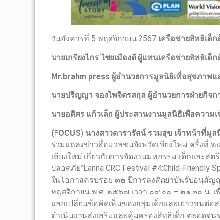
วันอังคารที่ 5 พฤศจิกายน 2567
เครือข่ายสิทธิเด็
นายเกรียงไกร ไชยเมืองดี ผู้แทนเครือข่ายสิทธิเด็
Mr.brahm press ผู้อำนวยการมูลนิธิเพื่อสุขภาพแล
นายปริญญา จองไพจิตรสกุล ผู้อำนวยการฝ่ายกิจกา
นายอดิศร แก้วเล็ก ผู้ประสานงานมูลนิธิเพื่อความเข
(FOCUS) นางสาวดารารัตน์ รวมสุข เจ้าหน้าที่มูลนิ
ร่วมแถลงข่าวสื่อมวลชนจังหวัดเชียงใหม่ ครั้งที่
เชียงใหม่ เกี่ยวกับการจัดงานมหกรรม เด็กและสตรีส่งเ
ปลอดภัย”Lanna CRC Festival #4:Child-Friendly Sp
ในโอกาสครบรอบ ๓๒ ปีการลงสัตยาบันรับอนุสัญญาว
พฤศจิกายน พ.ศ. ๒๕๖๗ เวลา ๐๙.๐๐ – ๒๑.๓๐ น. เพื
แลกเปลี่ยนข้อคิดเห็นของกลุ่มเด็กและเยาวชนต่อ
ดำเนินงานส่งเสริมและคุ้มครองสิทธิเด็ก ตลอดจน