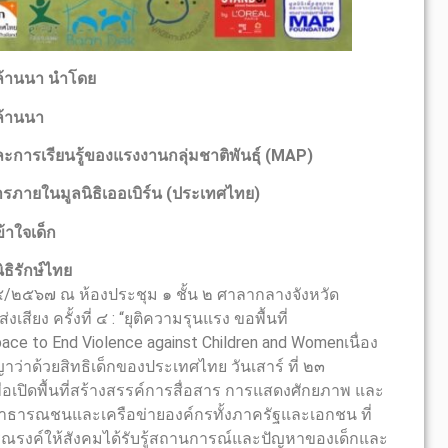
กล้านนา นำโดย
กล้านนา
ะการเรียนรู้ของแรงงานกลุ่มชาติพันธุ์ (MAP)
รภายในมูลนิธิเออเบิร์น (ประเทศไทย)
้าใจเด็ก
ธิรักษ์ไทย
 ๒๕/๒๕๖๗ ณ ห้องประชุม ๑ ชั้น ๒ ศาลากลางจังหวัด
สียง ครั้งที่ ๔ : “ยุติความรุนแรง ขอพื้นที่
ace to End Violence against Children and Womenเนื่อง
่าด้วยสิทธิเด็กของประเทศไทย วันเสาร์ ที่ ๒๓
่อเปิดพื้นที่สร้างสรรค์การสื่อสาร การแสดงศักยภาพ และ
สาธารณชนและเครือข่ายองค์กรทั้งภาครัฐและเอกชน ที่
รณรงค์ให้สังคมได้รับรู้สถานการณ์และปัญหาของเด็กและ