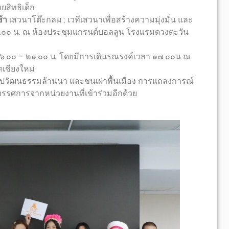
ยสิทธิเด็ก
ช้า
เสวนาโต๊ะกลม : เวทีเสวนาเพื่อสร้างความมุ่งมั่น และ
๒.๐๐ น. ณ ห้องประชุมแกรนด์บอลลูน โรงแรมดวงตะวัน
.๐๐ – ๒๑.๐๐ น. โดยมีการเดินรณรงค์เวลา ๑๗.๐๐น ณ
ดเชียงใหม่
วัฒนธรรมล้านนา และชนเผ่าพื้นเมือง การแถลงการณ์
รศการจากหน่วยงานที่เข้าร่วมอีกด้วย