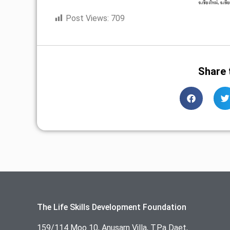
Post Views:
709
Share 
The Life Skills Development Foundation
159/114 Moo 10, Anusarn Villa, T.Pa Daet,