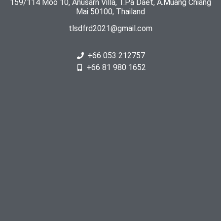
159/114 Moo 10, Anusarn Villa, T.Pa Daet, A.Muang Chiang
Mai 50100, Thailand
tlsdfrd2021@gmail.com
+66 053 212757
+66 81 980 1652