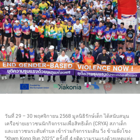
วันที่ 29 – 30 พฤศจิกายน 2568 มูลนิธิรักษ์เด็ก ได้สนับสนุน
เครือข่ายเยาวชนนักกิจกรรมเพื่อสิทธิเด็ก (CRYA) สภาเด็ก
และเยาวชนระดับตำบล เข้าร่วมกิจกรรมเดิน วิ่ง ข้ามฝั่งโขง
“Kham Kong Run 2025” ครั้งที่ 4 ยุติความรุนแรงด้วยเหตุแห่ง